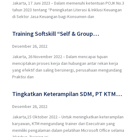
Jakarta, 17 Juni 2023 – Dalam memenuhi ketentuan POJK No.3
“Memahami Bisnis Perusahaan
tahun 2023 tentang “Peningkatan Literasi & Inklusi Keuangan
Pembiayaan”
di Sektor Jasa Keuangan bagi Konsumen dan
Training Softskill “Self & Group
Effectiveness Through MBTI (Myers Brigss
Desember 26, 2022
Jakarta, 26 November 2022 – Dalam mencapai tujuan
Type Indicator)”
menciptakan proses kerja dan hubungan antar rekan kerja
yang efektif dan saling bersinergi, perusahaan mengundang
Praktisi dan
Tingkatkan Keterampilan SDM, PT KTM
Mengundang Trainer dari Executrain
Desember 26, 2022
Jakarta,15 Oktober 2022 – Untuk meningkatkan keterampilan
Professional Training Leader
karyawan, KTM mengundang trainer dari Executrain yang
memiliki pengalaman dalam pelatihan Microsoft Office selama
30 tahun. Training ini