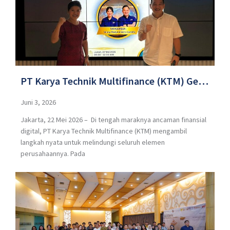
PT Karya Technik Multifinance (KTM) Gelar
Seminar Literasi Keuangan Internal,
Juni 3, 2026
Jakarta, 22 Mei 2026 – Di tengah maraknya ancaman finansial
Edukasi Karyawan Terkait Bahaya
digital, PT Karya Technik Multifinance (KTM) mengambil
Investasi Ilegal dan Judi Online
langkah nyata untuk melindungi seluruh elemen
perusahaannya. Pada