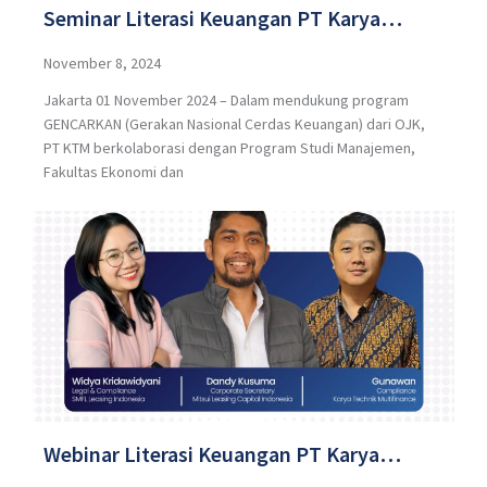
Seminar Literasi Keuangan PT Karya
Technik Multifinance (PT KTM)
November 8, 2024
Jakarta 01 November 2024 – Dalam mendukung program
Berkolaborasi dengan Universitas Trisakti
GENCARKAN (Gerakan Nasional Cerdas Keuangan) dari OJK,
dengan Tema “Memahami Pembiayaan
PT KTM berkolaborasi dengan Program Studi Manajemen,
Fakultas Ekonomi dan
Pada Industri Maritim”.
Webinar Literasi Keuangan PT Karya