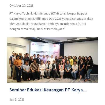
Multifinance Day APPI di Palembang dan
Oktober 26, 2023
PT Karya Technik Multifinance (KTM) telah berpartisipasi
Turut Andil dalam Bulan Inklusi Keuangan
dalam kegiatan Multifinance Day 2023 yang diselenggarakan
OJK tahun 2023
oleh Asosiasi Perusahaan Pembiayaan Indonesia (APPI)
dengan tema “Maju Berkat Pembiayaan”
Seminar Edukasi Keuangan PT Karya
Technik Multifinance dengan Tema
Juli 6, 2023