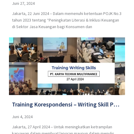
Technik Multifinance berkolaborasi dengan
Juni 27, 2024
Jakarta, 22 Juni 2024 – Dalam memenuhi ketentuan POJK No.3
PT Mitsui Leasing Capital Indonesia dan
tahun 2023 tentang “Peningkatan Literasi & Inklusi Keuangan
PT Sumitomo Mitsui Finance & Leasing
di Sektor Jasa Keuangan bagi Konsumen dan
bertema “Mengenal Perusahaan
Pembiayaan Lebih Dekat”.
Training Korespondensi – Writing Skill PT.
Karya Technik Multifinance
Juni 4, 2024
Jakarta, 27 April 2024 – Untuk meningkatkan ketrampilan
karyawan dalam membuat laporan maupun dalam menulis