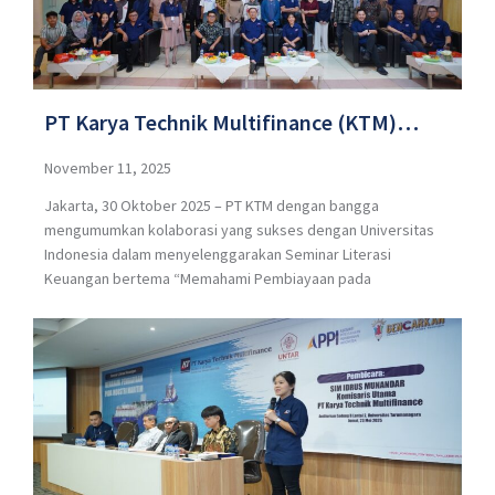
PT Karya Technik Multifinance (KTM)
Berkolaborasi dengan Universitas
November 11, 2025
Jakarta, 30 Oktober 2025 – PT KTM dengan bangga
Indonesia Gelar Seminar Literasi Keuangan
mengumumkan kolaborasi yang sukses dengan Universitas
Bertema “Memahami Pembiayaan pada
Indonesia dalam menyelenggarakan Seminar Literasi
Keuangan bertema “Memahami Pembiayaan pada
Industri Maritim”