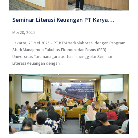
Seminar Literasi Keuangan PT Karya
Technik Multifinance (PT KTM)
Mei 28, 2025
Jakarta, 23 Mei 2025 – PT KTM berkolaborasi dengan Program
Berkolaborasi dengan Universitas
Studi Manajemen Fakultas Ekonomi dan Bisnis (FEB)
Tarumanagara dengan tema “Memahami
Universitas Tarumanagara berhasil menggelar Seminar
Literasi Keuangan dengan
Pembiayaan Pada Industri Maritim”.