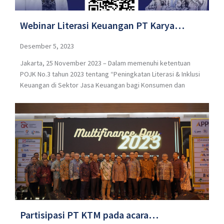
Webinar Literasi Keuangan PT Karya
Technik Multifinance berkolaborasi dengan
Desember 5, 2023
Jakarta, 25 November 2023 – Dalam memenuhi ketentuan
PT Mitsui Leasing Capital Indonesia
POJK No.3 tahun 2023 tentang “Peningkatan Literasi & Inklusi
bertema “Mengenal Perusahaan
Keuangan di Sektor Jasa Keuangan bagi Konsumen dan
Pembiayaan Lebih Dekat”.
Partisipasi PT KTM pada acara