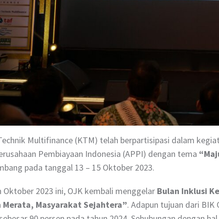
echnik Multifinance (KTM) telah berpartisipasi dalam kegia
Perusahaan Pembiayaan Indonesia (APPI) dengan tema
“Maj
mbang pada tanggal 13 – 15 Oktober 2023.
n Oktober 2023 ini, OJK kembali menggelar
Bulan Inklusi 
 Merata, Masyarakat Sejahtera”
. Adapun tujuan dari BIK
sebesar 90 persen pada tahun 2024. Sehubungan dengan hal