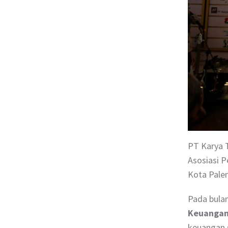
PT Karya T
Asosiasi 
Kota Pale
Pada bula
Keuangan
keuangan 