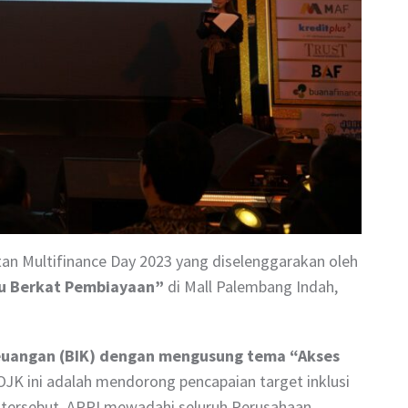
tan Multifinance Day 2023 yang diselenggarakan oleh
u Berkat Pembiayaan”
di Mall Palembang Indah,
Keuangan (BIK) dengan mengusung tema “Akses
 OJK ini adalah mendorong pencapaian target inklusi
 tersebut, APPI mewadahi seluruh Perusahaan